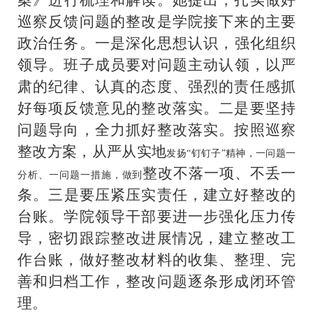
巡察反馈问题的整改是学院接下来的主要
政治任务。一是
深化
思想认识，强化组织
领导。班子成员
要
对问题主动认领，
以严
肃的纪律、认真的态度、强烈的责任感抓
好每项反馈意见的整改落实。二是要坚持
问题导向，
全力抓好整改落实
。按照巡察
整改方案，
从严
从实
地
发扬
“
钉钉子
”精神，一问题一
整改
不落一项、不丢一
分析、一问题一措施，做到
条
。三是要压紧压实责任，建立好整改的
台账。学院领导干部要进一步强化压力传
导，密切跟踪整改进展情况，建立整改工
作台账，做好整改材料的收集、整理、完
善和归档工作，整改问题逐条形成闭环管
理。