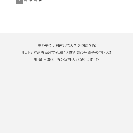
1
共2条
共1页
主办单位：闽南师范大学 外国语学院
地 址：福建省漳州市芗城区县前直街36号 综合楼中区503
邮 编: 363000 办公室电话：0596-2591447