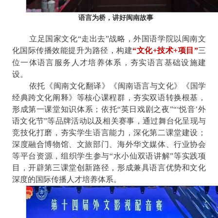
语言
为桥，讲好闽南故事
立足国家文化“走出去”战略，外国语学院以闽南文
化国际传播效能提升为路径，构建
“
文化
+
技术
+
项目
”
三
位一体语言服务人才培养体系，夯实语言基础设施建
设。
依托《闽南文化翻译》《闽南语言与文化》《国学
经典跨文化阐释》等核心课程群，夯实双语转换根基，
形成第一课堂知识体系
；依托“英日戏剧之夜”“‘悦音’外
语文化节”等品牌活动以及相关赛事，通过舞台化呈现与
竞技化打磨，夯实学生语言能力，深化第二课堂建设；
深度融合博物馆、文旅部门、海外华文媒体、行业协会
等平台资源，组织学生参与“水小仙双语讲解”等实践项
目，开辟第三课堂创新路径，形成兼具语言优势和文化
深度的国际传播人才培养体系。