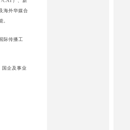
CAT）、新
及海外华媒合
能。
国际传播工
%；国企及事业